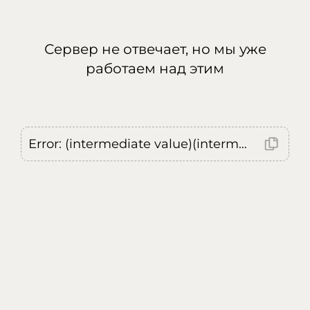
Сервер не отвечает, но мы уже
работаем над этим
Error: (intermediate value)(intermediate value)(intermediate value).replaceAll is not a function