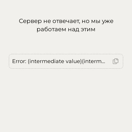
Сервер не отвечает, но мы уже
работаем над этим
Error: (intermediate value)(intermediate value)(intermediate value).replaceAll is not a function